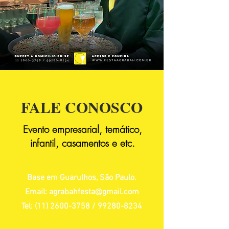
FALE CONOSCO
Evento empresarial, temático,
infantil, casamentos e etc.
Base em Guarulhos, São Paulo.
Email:
agrabahfesta@gmail.com
Tel:
(11) 2600-3758
/
99280-8234