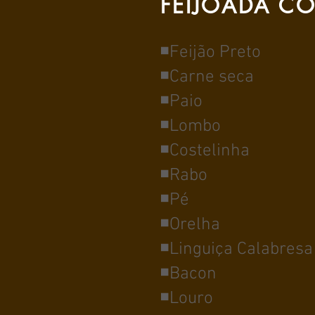
FEIJOADA C
◾Feijão Preto
◾Carne seca
◾Paio
◾Lombo
◾Costelinha
◾Rabo
◾Pé
◾Orelha
◾Linguiça Calabresa
◾Bacon
◾Louro