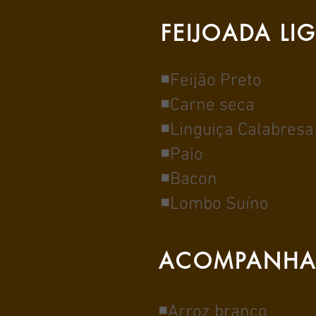
FEIJOADA LI
◾Feijão Preto
◾Carne seca
◾Linguiça Calabresa
◾Paio
◾Bacon
◾Lombo Suíno
ACOMPANHA
◾Arroz branco