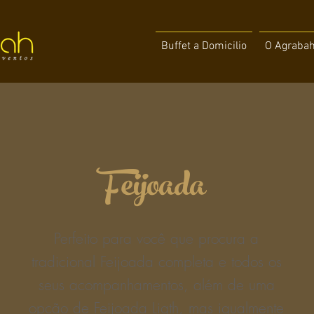
Buffet a Domicilio
O Agraba
Feijoada
Perfeito para você que procura a
tradicional Feijoada completa e todos os
seus acompanhamentos, além de uma
opção de Feijoada Ligth, mas igualmente