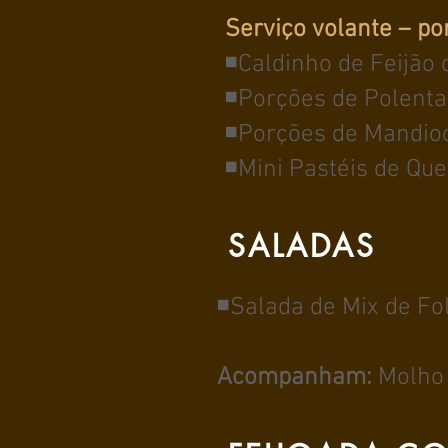
Serviço volante – po
◾Caldinho de Feijão
◾Porções de Polenta
◾Porções de Mandioc
◾Mini Pastéis de Que
SALADAS
◾Salada de Mix de Fo
Acompanham:
Molho 