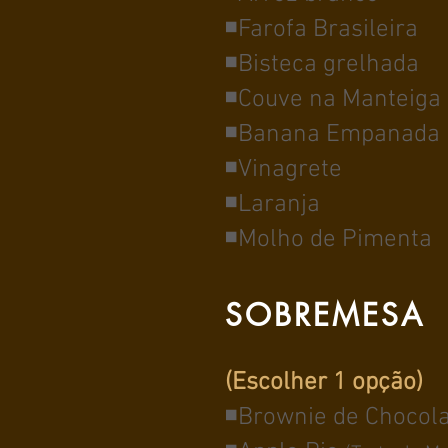
◾Farofa Brasileira
◾Bisteca grelhada
◾Couve na Manteiga
◾Banana Empanada
◾Vinagrete
◾Laranja
◾Molho de Pimenta
SOBREMESA
(Escolher 1 opção)
◾Brownie de Chocol