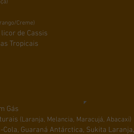
açã)
orango/Creme)
icor de Cassis
s Tropicais
om Gás
turais
(Laranja, Melancia, Maracujá, Abacaxi)
-Cola, Guaraná Antárctica, Sukita Laranj