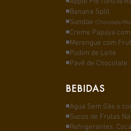
◾Apple Pie
(Torta de M
◾Banana Split
◾Sundae
(Chocolate/M
◾Creme Papaya com l
◾Merengue com Fruta
◾Pudim de Leite
◾Pavê de Chocolate
BEBIDAS
◾Água Sem Gás e c
◾Sucos de Frutas Na
◾Refrigerantes: Coca