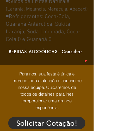
◾Sucos de Frutas Naturais
(Laranja, Melancia, Maracujá, Abacaxi)
◾Refrigerantes: Coca-Cola,
Guaraná Antárctica, Sukita
Laranja, Soda Limonada, Coca-
Cola 0 e Guaraná 0.
​BEBIDAS ALCOÓLICAS - Consultar
Para nós, sua festa é única e
merece toda a atenção e carinho de
nossa equipe. Cuidaremos de
todos os detalhes para lhes
proporcionar uma grande
experiência.
Solicitar Cotação!