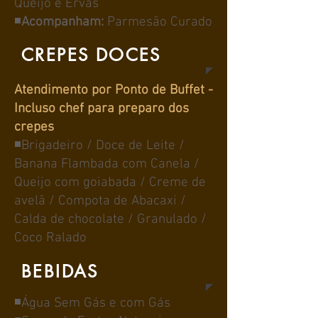
Queijo e Ervas
◾
Acompanham:
Parmesão Curado
CREPES DOCES
Atendimento por Ponto de Buffet -
Incluso chef para preparo dos
crepes
◾Brigadeiro / Doce de Leite /
Banana Flambada com Canela /
Queijo com goiabada / Creme de
avelã / Compota de Abacaxi /
Calda de chocolate / Granulado /
Coco Ralado
BEBIDAS
◾Água Sem Gás e com Gás