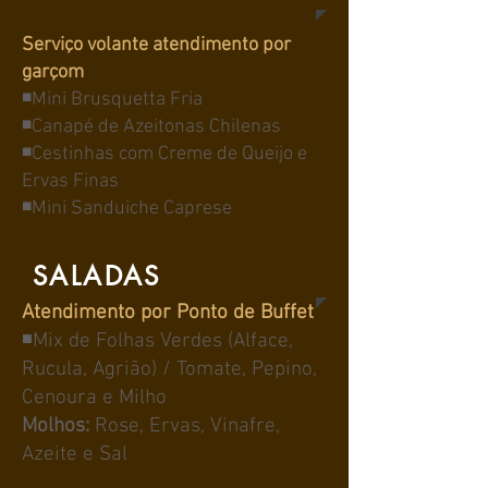
Serviço volante atendimento por
garçom
◾Mini Brusquetta Fria
◾Canapé de Azeitonas Chilenas
◾Cestinhas com Creme de Queijo e
Ervas Finas
◾Mini Sanduiche Caprese
SALADAS
Atendimento por Ponto de Buffet
◾Mix de Folhas Verdes (Alface,
Rucula, Agrião) / Tomate, Pepino,
Cenoura e Milho
Molhos:
Rose, Ervas, Vinafre,
Azeite e Sal