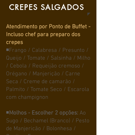
CREPES SALGADOS
Atendimento por Ponto de Buffet -
Incluso chef para preparo dos
crepes
◾Frango / Calabresa / Presunto /
Queijo / Tomate / Salsinha / Milho
/ Cebola / Requeijão cremoso /
Orégano / Manjerição / Carne
Seca / Creme de camarão /
Palmito / Tomate Seco / Escarola
com champignon
◾
Molhos - Escolher 2 opções:
Ao
Sugo / Bechamel (Branco) / Pesto
de Manjericão / Bolonhesa /